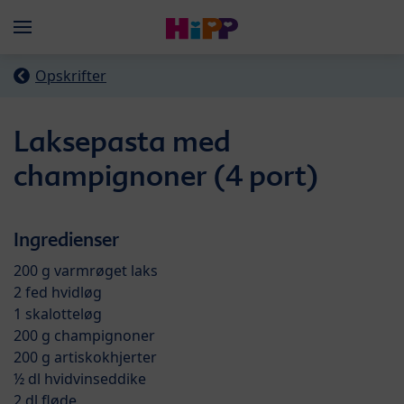
Skip to main content
Menü
Opskrifter
Laksepasta med
champignoner (4 port)
Ingredienser
200 g varmrøget laks
2 fed hvidløg
1 skalotteløg
200 g champignoner
200 g artiskokhjerter
½ dl hvidvinseddike
2 dl fløde