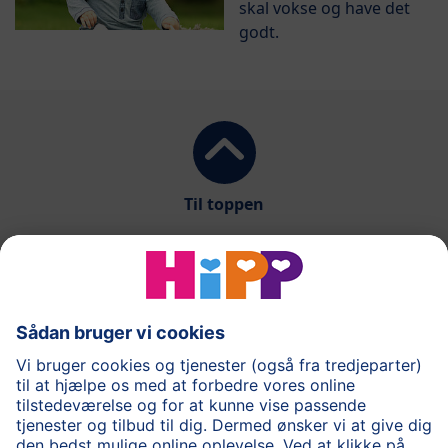
skal vokse og have det
godt.
Til toppen
Vores produkter
Dit barn og maden
Inspiration
Spørgsmål og svar