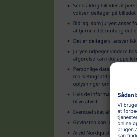
Send aldrig billeder af per
voksen deltager på billedet 
Bidrag, som juryen anser fo
at fjerne i det omfang det e
Det er deltagers ansvar ikk
Juryen udpeger vindere base
afgørelse kan ikke appeller
Personlige data om dig, der
marketingsafdelingen for a
oplysninger om deltagere e
Hvis de informationer, der 
blive afvist.
Eventuel skat af gevinsten 
Gevinsten kan ikke byttes t
Arvid Nordquist påtager sig