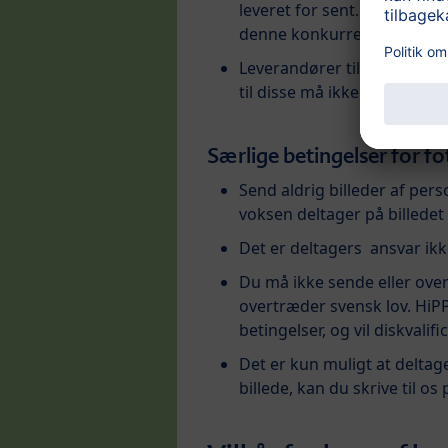
leveret for sent. Arvid Nord
denne konkurrence.
Leverandører til- og medar
til disse må ikke deltage i 
Særlige betingelser for 
Send aldrig billeder af per
voksen deltager på billedet 
Det er deltagers ansvar ikk
Du må ikke sende eller overf
overtræder svensk lov. HiPP 
betingelser, og vil diskvalif
Det er kun muligt at deltag
billede, kan du skrive til o