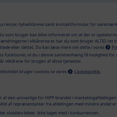
urrencer, nyhedsbreve samt kontaktformular for varemærke
 du som bruger kan blive informeret om at der er opdaterin
ad ændringerne i vilkårerne er, har du som bruger ALTID ret t
yttede eller slettet. Du kan læse mere om dette i vores
Pr
res funktioner, vil du i denne sammenhæng få mulighed for a
år vilkårene for brugen af disse tjenester.
bbstedet bruger cookies se vores
Cookiepolitik
.
 af den ansvarlige for HiPP brandet i marketingafdelingen
ltid af repræsentanter fra afdelingen med mindre andet er
er slutdato bliver ikke taget med i konkurrencen.