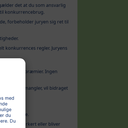
 gælder det at du som ansvarlig
t til konkurrencebrug.
, forbeholder juryen sig ret til
tigheder.
lt konkurrences regler. Juryens
 anvendt af
 eventuelle præmier. Ingen
cessen.
nden grund mangler, vil bidraget
end en præmie.
 sendes forkert eller bliver