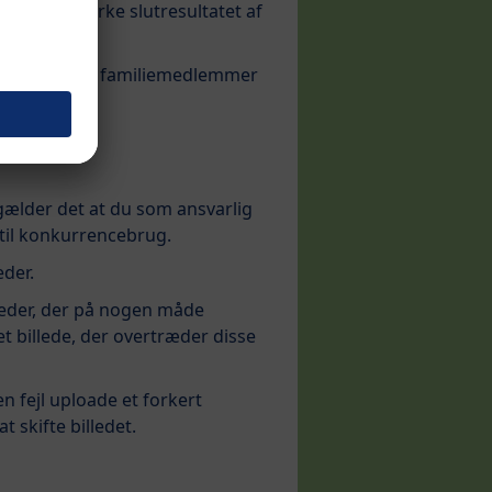
der kan påvirke slutresultatet af
rieb KG eller familiemedlemmer
 gælder det at du som ansvarlig
t til konkurrencebrug.
eder.
illeder, der på nogen måde
 et billede, der overtræder disse
n fejl uploade et forkert
 skifte billedet.