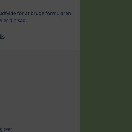
 udfylde for at bruge formularen
ller din sag.
ik
.
g svar