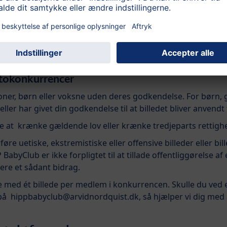
quist er ikke ansvarlig for midlertidige tekniske problemer, 
bejdere hos Arvid Nordquist HAB og HiPP GmbH & Co. Vert
vores konkurrencer.
fotokonkurrencer
soner, børn eller voksne uden deres godkendelse. For børn,
eller har givet din godkendelse til at billedet bliver anvend
e at krænke gældende lov eller krænke tredjeparts rettigh
øre uetiske, ekstremistiske eller offensive billeder eller b
BabyClub er ikke forpligtet til at tillade offentliggørelse af
icere et sådant bidrag.
e med ét billede per medlem i konkurrencen. Skulle du ved e
s på hippbabyclub@arvidnordquist.dk, så hjælper vi dig med at