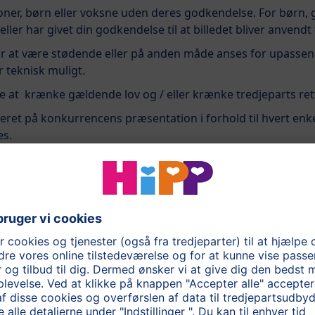
soner, børn eller voksne uden deres godkendelse. For børn,
eller har givet din godkendelse til at billedet bliver anvend
r at være stødende eller på anden måde anses for upassende
r teknisk muligt.
e at krænke gældende lov og / eller krænke tredjeparts ret
ret på konkurrencens præsentation i forhold til hvert enke
es.
 exponeres i forbindelse med en konkurrence, vil kun blive
t afslutte en konkurrencen, proklamere en vinder og sende
r gemt til andet formål end fuldførelse af konkurrencepro
er nødvendige for at deltage i en konkurrence af en eller a
betales af vinderen.
il andre varer eller til kontanter. Man kan ikke vinde mere 
 ikke ansvaret for konkurrencebidrag der forsvinder, skades,