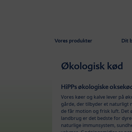
Skip to main content
Vores produkter
Dit 
Økologisk kød
HiPPs økologiske oksekø
Vores køer og kalve lever på øk
gårde, der tilbyder et naturligt 
de får motion og frisk luft. Det
landbrug er det bedste for dyr
naturlige immunsystem, sundh