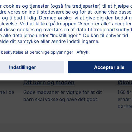
ressere dig:
Dit barn og maden
Økol
e i de
Gode madvaner er vigtige for at dit
I 60 å
barn skal vokse og have det godt.
ernæri
børne