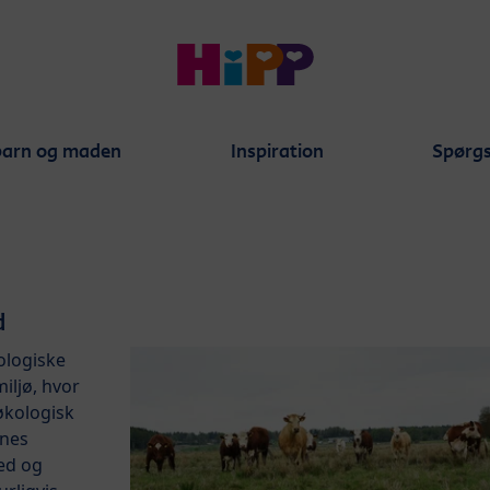
barn og maden
Inspiration
Spørgs
d
ologiske
miljø, hvor
 økologisk
enes
ed og