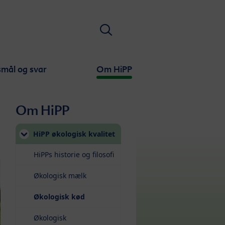
Søge
mål og svar
Om HiPP
Om HiPP
HiPP økologisk kvalitet
HiPPs historie og filosofi
Økologisk mælk
(current)
Økologisk kød
Økologisk