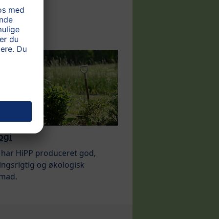
ogi
r har HiPP produceret god,
ngsrigtig og økologisk
mad.