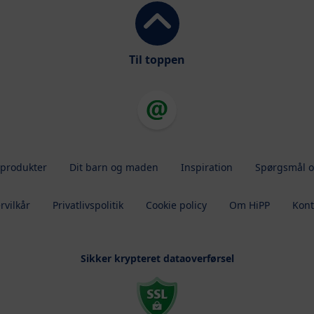
Til toppen
 produkter
Dit barn og maden
Inspiration
Spørgsmål o
rvilkår
Privatlivspolitik
Cookie policy
Om HiPP
Kont
Sikker krypteret dataoverførsel