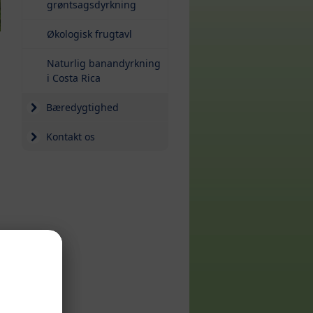
grøntsagsdyrkning
Økologisk frugtavl
Naturlig banandyrkning
i Costa Rica
Bæredygtighed
Kontakt os