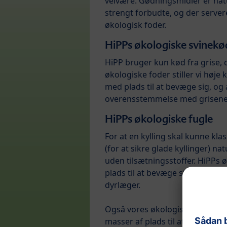
velvære. Gødningsmidler er natu
strengt forbudte, og der serve
økologisk foder.
HiPPs økologiske svinekø
HiPP bruger kun kød fra grise, d
økologiske foder stiller vi høje 
med plads til at bevæge sig, og 
overensstemmelse med grisene
HiPPs økologiske fugle
For at en kylling skal kunne klas
(for at sikre glade kyllinger) n
uden tilsætningsstoffer. HiPPs øk
plads til at bevæge sig, skrabe
dyrlæger.
Også vores økologiske kalkuner
masser af plads til at bevæge si