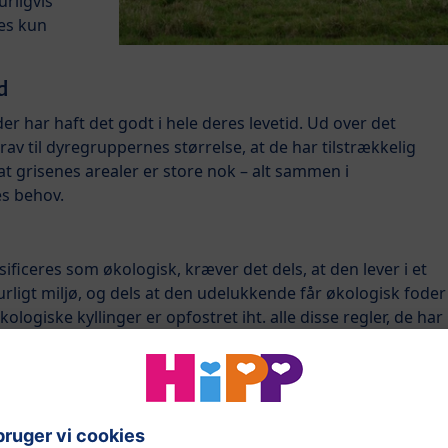
rligvis
res kun
d
er har haft det godt i hele deres levetid. Ud over det
krav til dyregruppernes størrelse, at de har tilstrækkelig
at grisenes arealer er store nok – alt sammen i
s behov.
sificeres som økologisk, kræver det dels, at den lever i et
aturligt miljø, og dels at den udelukkende får økologisk foder
ologiske kyllinger er opfostret iht. alle disse regler, de har
 og sandbade, og deres læggeforhold inspireres løbende af
 lever sådan, som det er tænkt fra naturens side – med
g. Og så spiser de naturligvis også kun økologisk foder.