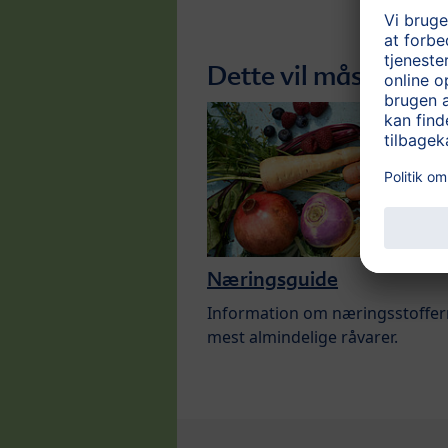
Dette vil måske inte
Næringsguide
Information om næringsstoffern
mest almindelige råvarer.